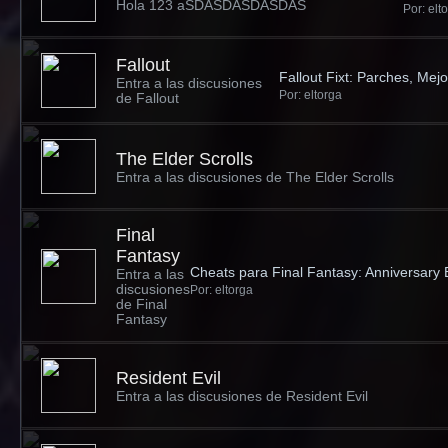
Hola 123 aSDASDASDASDAS
Por: elt
Fallout
Fallout Fixt: Parches, Mejo
Entra a las discusiones
Por: eltorga
de Fallout
The Elder Scrolls
Entra a las discusiones de The Elder Scrolls
Final
Fantasy
Cheats para Final Fantasy: Anniversary 
Entra a las
discusiones
Por: eltorga
de Final
Fantasy
Resident Evil
Entra a las discusiones de Resident Evil