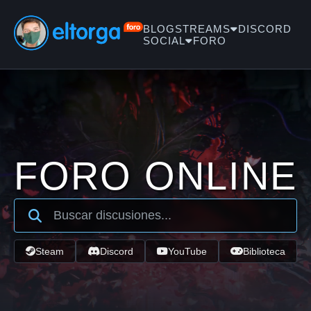
BLOG
STREAMS
DISCORD
SOCIAL
FORO
FORO ONLINE
Steam
Discord
YouTube
Biblioteca